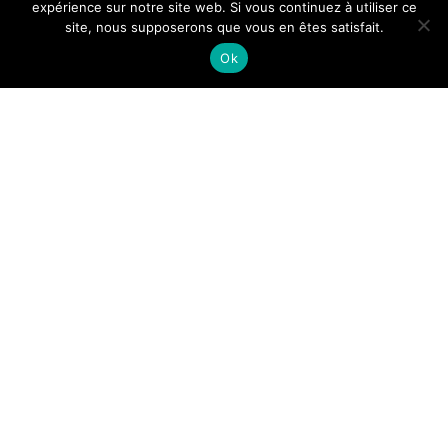
expérience sur notre site web. Si vous continuez à utiliser ce
Vendredi : 8h - 12h / 14h - 18h
site, nous supposerons que vous en êtes satisfait.
Ok
Samedi : Fermé
Dimanche : Fermé
CONTACT :
Téléphone : 02 57 96 00 10
E-Mail : contact@fdo.bzh
Nous localiser
MENTIONS LÉGALES