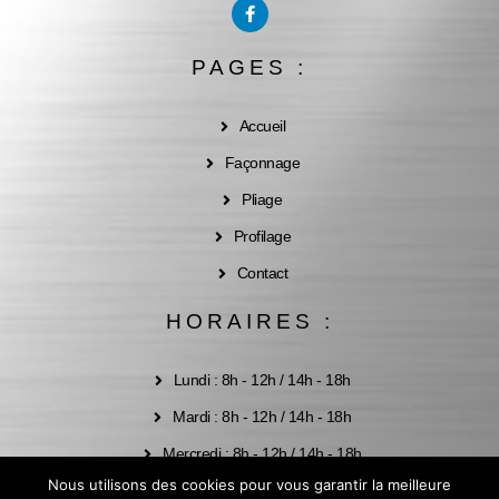
F
a
c
e
PAGES :
b
o
o
k
Accueil
-
f
Façonnage
Pliage
Profilage
Contact
HORAIRES :
Lundi : 8h - 12h / 14h - 18h
Mardi : 8h - 12h / 14h - 18h
Mercredi : 8h - 12h / 14h - 18h
Nous utilisons des cookies pour vous garantir la meilleure
Jeudi : 8h - 12h / 14h - 18h