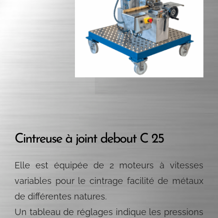
Cintreuse à joint debout C 25
Elle est équipée de 2 moteurs à vitesses
variables pour le cintrage facilité de métaux
de différentes natures.
Un tableau de réglages indique les pressions