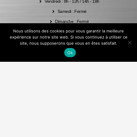
Vendredi : 8h - 12h / 14h - 18h
Samedi : Fermé
Dimanche : Fermé
Nous utilisons des cookies pour vous garantir la meilleure
CONTACT :
expérience sur notre site web. Si vous continuez à utiliser ce
site, nous supposerons que vous en êtes satisfait.
Téléphone : 02 57 96 00 10
Ok
E-Mail : contact@fdo.bzh
Nous localiser
MENTIONS LÉGALES
COPYRIGHT © 2022 FAÇONNAGE DE L'OUEST – ALL RIGHTS RESERVED –
RÉALISATION APP’COM WWW.APP-COM.FR