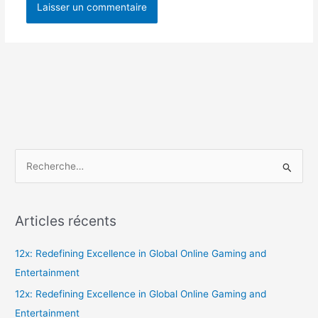
R
e
c
Articles récents
h
e
12x: Redefining Excellence in Global Online Gaming and
r
Entertainment
c
12x: Redefining Excellence in Global Online Gaming and
h
Entertainment