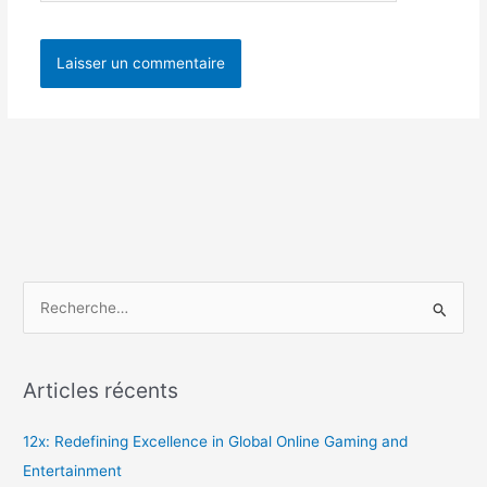
R
e
c
Articles récents
h
e
12x: Redefining Excellence in Global Online Gaming and
r
Entertainment