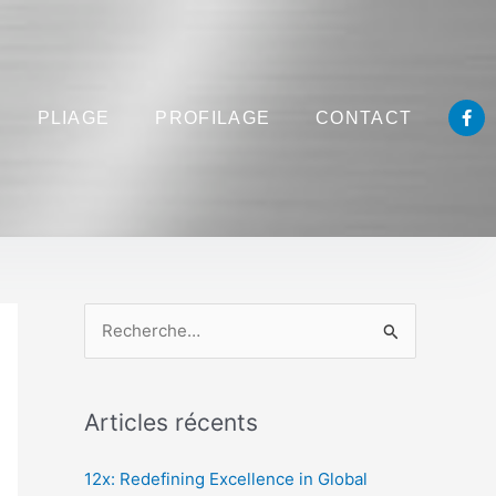
F
PLIAGE
PROFILAGE
CONTACT
a
c
e
b
o
o
k
-
f
R
e
c
Articles récents
h
e
12x: Redefining Excellence in Global